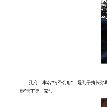
孔府，本名“衍圣公府”，是孔子嫡长
称“天下第一家”。