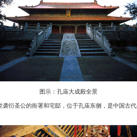
图示：孔庙大成殿全景
孙世袭衍圣公的衙署和宅邸，位于孔庙东侧，是中国古