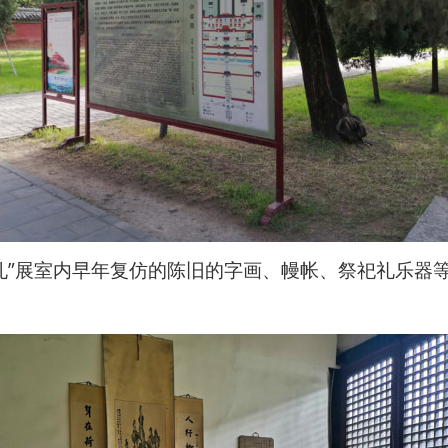
三孔”展室内早年复仿的陈旧的字画、幔帐、祭祀礼乐