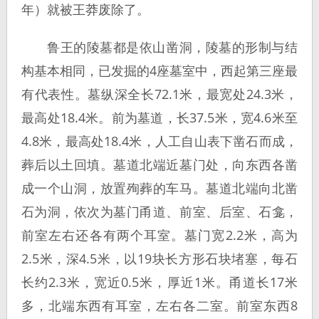
年）就被王莽废除了。
鲁王的陵墓都是依山凿洞，陵墓的形制与结
构基本相同，已发掘的4座墓室中，西起第三座最
有代表性。墓纵深全长72.1米，最宽处24.3米，
最高处18.4米。前为墓道，长37.5米，宽4.6米至
4.8米，最高处18.4米，人工自山表下凿石而成，
葬后以土回填。墓道北端近墓门处，向东西各凿
成一个山洞，放置殉葬的车马。墓道北端向北凿
石为洞，依次为墓门甬道、前室、后室、石龛，
前室左右还各有两个耳室。墓门宽2.2米，高为
2.5米，深4.5米，以19块长方形石块堵塞，每石
长约2.3米，宽近0.5米，厚近1米。甬道长17米
多，北端东西有耳室，左右各二室。前室东西8