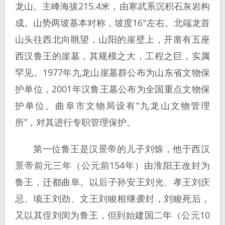
龙山。主峰海拔215.4米，由寒武系沉积石灰岩构
成。山势两坡基本对称，坡度16°左右。北端龙首
山头往西北向眺望，山阳的崖壁上，开凿有五座
西汉鲁王的崖墓，其规模之大，工程之巨，实属
罕见。1977年九龙山崖墓群公布为山东省文物保
护单位，2001年汉鲁王墓公布为全国重点文物保
护单位。曲阜市文物局设有“九龙山文物管理
所”，对其进行专职管理保护。
第一位鲁王是汉景帝的儿子刘馀，他于西汉
景帝前元三年（公元前154年）由淮阳王改封为
鲁王，迁都曲阜。以后子孙安王刘光、孝王刘庆
忌、顷王刘劲、文王刘睃相继袭封，刘睃死后，
又以其侄刘闵为鲁王，但到始建国二年（公元10