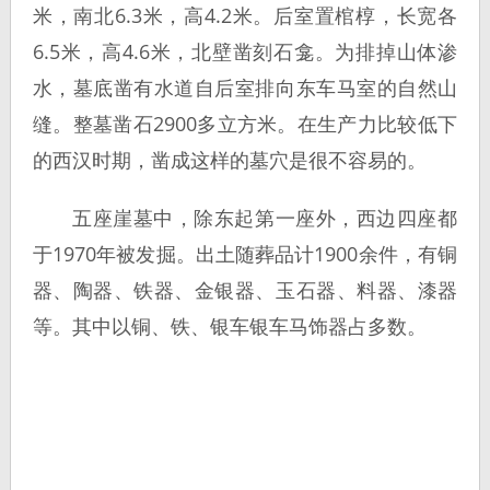
米，南北6.3米，高4.2米。后室置棺椁，长宽各
6.5米，高4.6米，北壁凿刻石龛。为排掉山体渗
水，墓底凿有水道自后室排向东车马室的自然山
缝。整墓凿石2900多立方米。在生产力比较低下
的西汉时期，凿成这样的墓穴是很不容易的。
五座崖墓中，除东起第一座外，西边四座都
于1970年被发掘。出土随葬品计1900余件，有铜
器、陶器、铁器、金银器、玉石器、料器、漆器
等。其中以铜、铁、银车银车马饰器占多数。