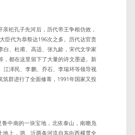
开亲祀孔子先河后，历代帝王争相仿效，
大臣代为恭祭达196次之多。历代达官贵
李白、杜甫、高适、张九龄，宋代文学家
等，都在这里留下了大量的诗文墨迹。新
、江泽民、李鹏、乔石、李瑞环等领导视
筑群进行了全面修葺，1991年国家又投
是鲁中南的一块宝地，北依泰山，南瞻凫
土地上，泗、沂两条河流自东向西横贯全