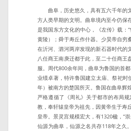
曲阜，历史悠久，具有五六千年的
方人类早期的文明。曲阜境内至今仍保
是我国东方文化的中心，《左传》载：
黄陵）；舜于寿丘作什器。少昊帝自穷
在沂河、泗河两岸发现的新石器时代的
八任商王南庚迁都于此，至二十任商王
服。周代800余年间，曲阜为鲁国的首
业绩卓著，特许鲁国建立太庙、祭祀时
年）被南方的楚国所灭。鲁国在曲阜辉煌
严格遵循了《周礼》关于都市的布局规
教，奉轩辕皇帝为祖先，因黄帝生于寿丘
皇帝。景灵宫规模宏大，有1320楹，“
仙源为曲阜，仙源之名共存118年之久