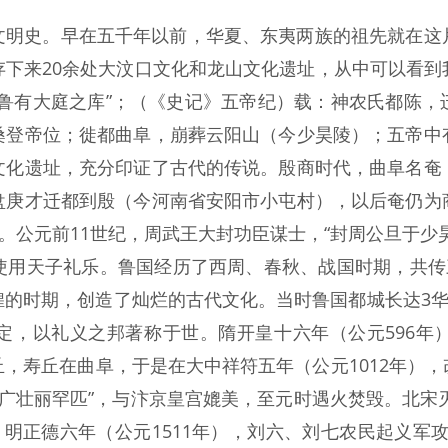
文明史。早在五千年以前，华夏、东夷两族的祖先就在这
存下来20余处大汶口文化和龙山文化遗址，从中可以看到
“鲁有大庭之库”；（《史记》五帝纪）载：神农氏都陈，
桑登帝位；徙都曲阜，崩葬云阳山（今少昊陵）；五帝中
文化遗址，充分印证了古代的传说。殷商时代，曲阜名奄
盘庚才迁都到殷（今河南省安阳市小屯村），以后奄仍为
都。公元前11世纪，周武王大封功臣谋士，“封周公旦于少
使用天子礼乐。鲁国经历了西周、春秋、战国时期，共传三
的时期，创造了灿烂的古代文化。当时鲁国都城长达3华
定，以礼义之邦著称于世。隋开皇十六年（公元596年
，寿丘在曲阜，于是在大中祥符五年（公元1012年）
崇广壮丽罕匹”，与汴京皇宫媲美，至元时遇火焚毁。北宋
。明正德六年（公元1511年），刘六、刘七农民起义军