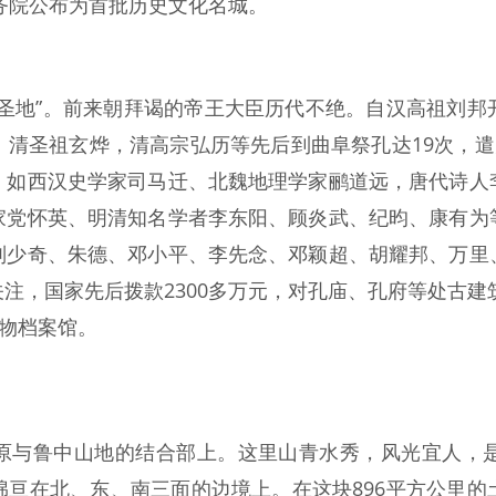
国务院公布为首批历史文化名城。
“圣地”。前来朝拜谒的帝王大臣历代不绝。自汉高祖刘邦
清圣祖玄烨，清高宗弘历等先后到曲阜祭孔达19次，遣
，如西汉史学家司马迁、北魏地理学家鹂道远，唐代诗人
家党怀英、明清知名学者李东阳、顾炎武、纪昀、康有为
刘少奇、朱德、邓小平、李先念、邓颖超、胡耀邦、万里
注，国家先后拨款2300多万元，对孔庙、孔府等处古建筑
文物档案馆。
原与鲁中山地的结合部上。这里山青水秀，风光宜人，
绵亘在北、东、南三面的边境上。在这块896平方公里的