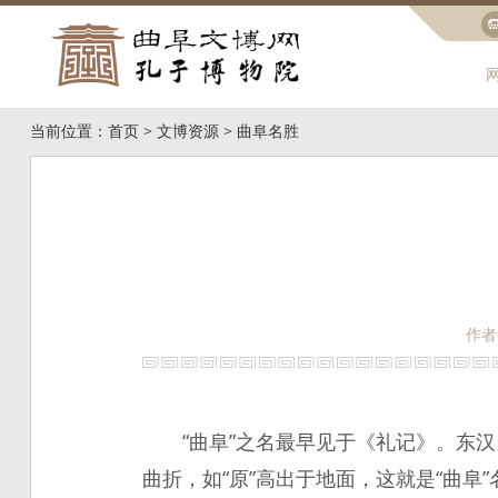
当前位置：
首页
>
文博资源
>
曲阜名胜
作者
“曲阜”之名最早见于《礼记》。东
曲折，如“原”高出于地面，这就是“曲阜