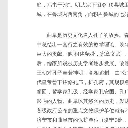
庭，污书于池”。明武宗下诏令“移县城
城，在鲁城内西南角，面积占鲁城的七
曲阜是历史文化名人孔子的故乡。春
中总结出一套行之有效的教学理论。晚
巨大的贡献。他“祖述尧舜，宪章文武”
后，儒家所说被历史学者逐步发展、改
王朝对孔子奉若神明，竞相追封，由“公”
代皇帝曾下诏修孔庙，扩孔府，其规模
颜回，哲学家孔伋，经学家孔安国、孔
影响的人物。曲阜以其悠久的历史，发
各级政府公布的重点文物保护单位就有2
济宁市和曲阜市的保护单位（济宁9处，曲