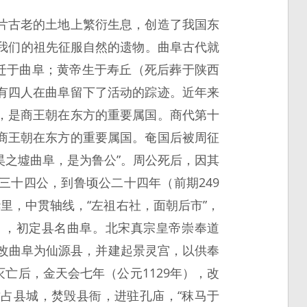
片古老的土地上繁衍生息，创造了我国东
我们的祖先征服自然的遗物。曲阜古代就
迁于曲阜；黄帝生于寿丘（死后葬于陕西
有四人在曲阜留下了活动的踪迹。近年来
，是商王朝在东方的重要属国。商代第十
商王朝在东方的重要属国。奄国后被周征
昊之墟曲阜，是为鲁公”。周公死后，因其
十四公，到鲁顷公二十四年（前期249
里，中贯轴线，“左祖右社，面朝后市”，
），初定县名曲阜。北宋真宗皇帝崇奉道
，改曲阜为仙源县，并建起景灵宫，以供奉
灭亡后，金天会七年（公元1129年），改
攻占县城，焚毁县衙，进驻孔庙，“秣马于