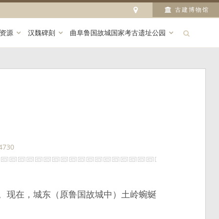
古建博物馆
资源
汉魏碑刻
曲阜鲁国故城国家考古遗址公园
4730
”。现在，城东（原鲁国故城中）土岭蜿蜒