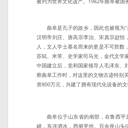
被列为世界文化遗产。1982年曲阜被
曲阜是孔子的故乡，因此也被视为
汉明帝刘庄、唐高宗李治、宋真宗赵恒，
人，文人学士慕名而来的更是不可胜数
苏轼、米芾、史学家司马光，金代文学
中国建立后，党和国家领导人毛泽东、
察曲阜工作时，对这里的文物古迹特别关
资800万元，兴建了拥有现代化设备的
曲阜位于山东省的南部，在鲁西平
峄，东连泗水，西俯兖州。百余座山头