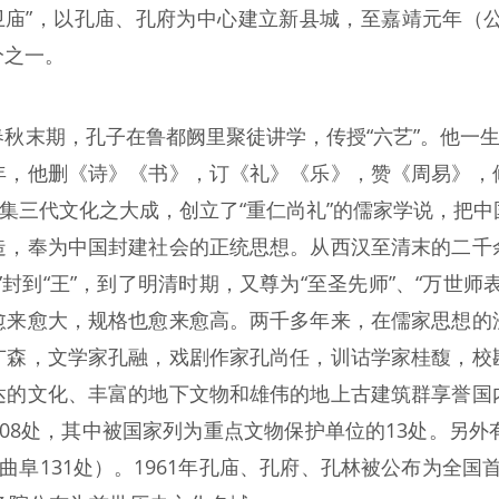
卫庙”，以孔庙、孔府为中心建立新县城，至嘉靖元年（公
分之一。
秋末期，孔子在鲁都阙里聚徒讲学，传授“六艺”。他一生
年，他删《诗》《书》，订《礼》《乐》，赞《周易》，
，集三代文化之大成，创立了“重仁尚礼”的儒家学说，把
造，奉为中国封建社会的正统思想。从西汉至清末的二千
封到“王”，到了明清时期，又尊为“至圣先师”、“万世
愈来愈大，规格也愈来愈高。两千多年来，在儒家思想的
广森，文学家孔融，戏剧作家孔尚任，训诂学家桂馥，校
达的文化、丰富的地下文物和雄伟的地上古建筑群享誉国
08处，其中被国家列为重点文物保护单位的13处。另外
阜131处）。1961年孔庙、孔府、孔林被公布为全国首批