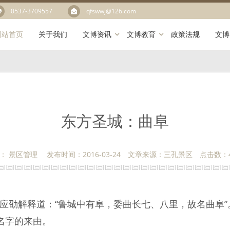
0537-3709557
qfswwj@126.com
网站首页
关于我们
文博资讯
文博教育
政策法规
文博
东方圣城：曲阜
： 景区管理 发布时间：2016-03-24 文章来源：三孔景区 点击数：
汉应劭解释道：“鲁城中有阜，委曲长七、八里，故名曲阜
”名字的来由。