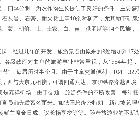
足，四季分明，为农作物生长提供了良好的条件。主要盛
石灰岩、石膏、耐火粘土等10余种矿产，尤其地下矿泉水
满、蒙、朝鲜、壮、土家、白、苗、俄罗斯等14个民族
起，经过几年的开发，旅游景点由原来的3处增加到17处
。各级政府对曲阜的旅游事业非常重视，从1984年起，
文化节”，每届历时半个月。由于曲阜交通便利，104、32
照，西与大京九相接，可谓四通八达。京沪铁路穿越西境，
便是嘉祥机场。由于交通、旅游条件的不断改善，每年接
府官员都先后慕名而来。如法国总统密特朗，新加坡总理
朝鲜主席金日成、议长杨享燮等等。随着旅游业的不断